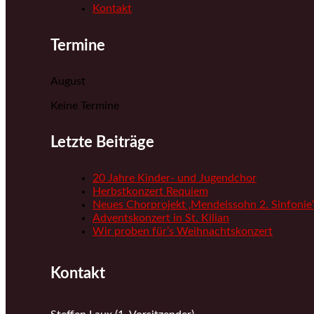
Kontakt
Termine
August
Keine Termine
Letzte Beiträge
20 Jahre Kinder- und Jugendchor
Herbstkonzert Requiem
Neues Chorprojekt ‚Mendelssohn 2. Sinfonie‘
Adventskonzert in St. Kilian
Wir proben für’s Weihnachtskonzert
Kontakt