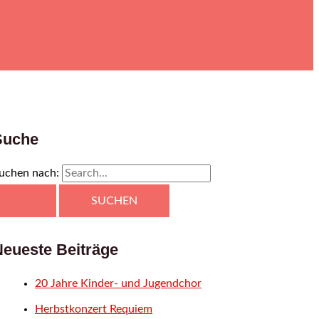
Suche
uchen nach:
Neueste Beiträge
20 Jahre Kinder- und Jugendchor
Herbstkonzert Requiem