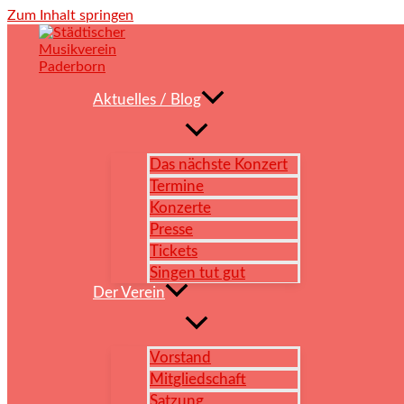
Zum Inhalt springen
Aktuelles / Blog
Das nächste Konzert
Termine
Konzerte
Presse
Tickets
Singen tut gut
Der Verein
Vorstand
Mitgliedschaft
Satzung