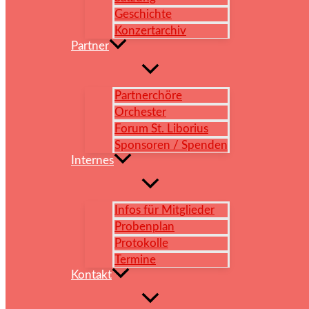
Geschichte
Konzertarchiv
Partner
Partnerchöre
Orchester
Forum St. Liborius
Sponsoren / Spenden
Internes
Infos für Mitglieder
Probenplan
Protokolle
Termine
Kontakt