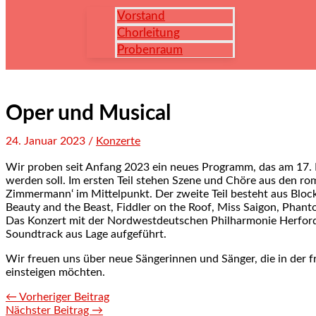
Vorstand
Chorleitung
Probenraum
Oper und Musical
24. Januar 2023
/
Konzerte
Wir proben seit Anfang 2023 ein neues Programm, das am 17. 
werden soll. Im ersten Teil stehen Szene und Chöre aus den ro
Zimmermann‘ im Mittelpunkt. Der zweite Teil besteht aus Blo
Beauty and the Beast, Fiddler on the Roof, Miss Saigon, Phant
Das Konzert mit der Nordwestdeutschen Philharmonie Herfor
Soundtrack aus Lage aufgeführt.
Wir freuen uns über neue Sängerinnen und Sänger, die in der
einsteigen möchten.
←
Vorheriger Beitrag
Nächster Beitrag
→