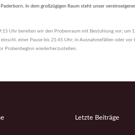
8 Paderborn. In dem großzügigen Raum steht unser vereinseigene
9:15 Uhr bereiten wir den Probenraum mit Bestuhlung vor; um 1
einschl. einer Pause bis 21:45 Uhr; in Ausnahmefällen oder vor
or Probenbeginn wiederherzustellen.
ne
Letzte Beiträge