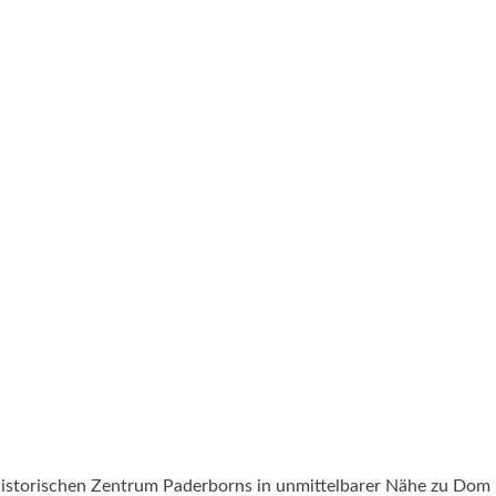
Aktuelles / Blog
Der V
Forum St. Liborius
 historischen Zentrum Paderborns in unmittelbarer Nähe zu Dom