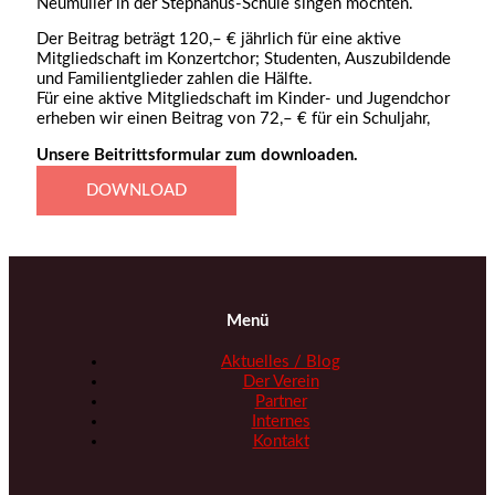
Neumüller in der Stephanus-Schule singen möchten.
Der Beitrag beträgt 120,– € jährlich für eine aktive
Mitgliedschaft im Konzertchor; Studenten, Auszubildende
und Familientglieder zahlen die Hälfte.
Für eine aktive Mitgliedschaft im Kinder- und Jugendchor
erheben wir einen Beitrag von 72,– € für ein Schuljahr,
Unsere Beitrittsformular zum downloaden.​
DOWNLOAD
Menü
Aktuelles / Blog
Der Verein
Partner
Internes
Kontakt