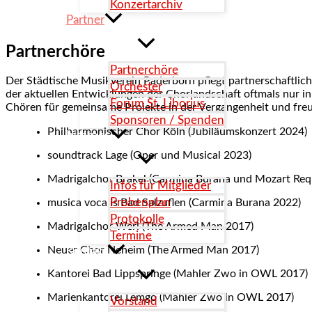
Konzertarchiv
Partner
Partnerchöre
Partnerchöre
Der Städtische Musikverein Paderborn pflegt partnerschaftli
Orchester
der aktuellen Entwicklungen der Chorlandschaft oftmals nur i
Forum St. Liborius
Chören für gemeinsame Projekte in der Vergangenheit und freu
Sponsoren / Spenden
Philharmonischer Chor Köln (Jubiläumskonzert 2024)
Internes
soundtrack Lage (Oper und Musical 2023)
Madrigalchor Brakel (Carmina Burana und Mozart Req
Infos für Mitglieder
Probenplan
musica vocalis Bad Salzuflen (Carmina Burana 2022)
Protokolle
Madrigalchor Werl (The Armed Man 2017)
Termine
Neuer Chor Neheim (The Armed Man 2017)
Kontakt
Kantorei Bad Lippspringe (Mahler Zwo in OWL 2017)
Marienkantorei Lemgo (Mahler Zwo in OWL 2017)
Vorstand