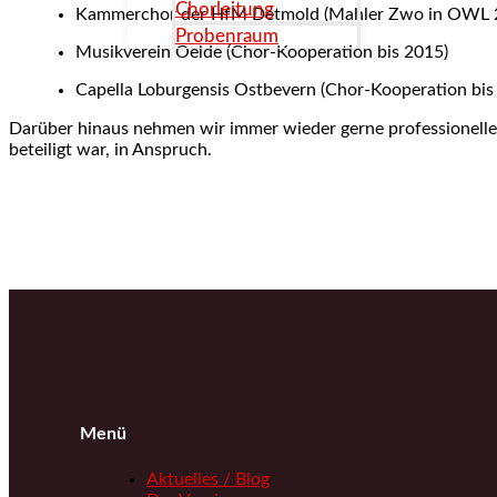
Chorleitung
Kammerchor der HfM Detmold (Mahler Zwo in OWL 
Probenraum
Musikverein Oelde (Chor-Kooperation bis 2015)
Capella Loburgensis Ostbevern (Chor-Kooperation bis
Darüber hinaus nehmen wir immer wieder gerne professionell
beteiligt war, in Anspruch.
Menü
Aktuelles / Blog