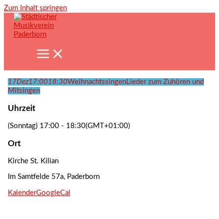
Zum Inhalt springen
17
Dez
17:00
18:30
Weihnachtssingen
Lieder zum Zuhören und
Mitsingen
Uhrzeit
(Sonntag) 17:00 - 18:30
(GMT+01:00)
Ort
Kirche St. Kilian
Im Samtfelde 57a, Paderborn
Kalender
GoogleCal