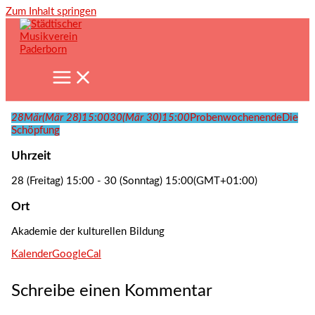
Zum Inhalt springen
28
Mär
(Mär 28)
15:00
30
(Mär 30)
15:00
Probenwochenende
Die
Schöpfung
Uhrzeit
28 (Freitag) 15:00 - 30 (Sonntag) 15:00
(GMT+01:00)
Ort
Akademie der kulturellen Bildung
Kalender
GoogleCal
Schreibe einen Kommentar