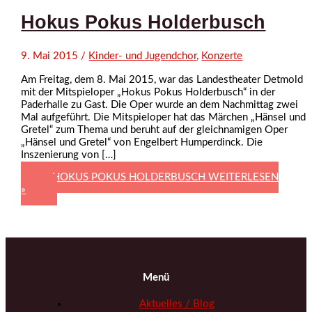
Hokus Pokus Holderbusch
9. Mai 2015
/
Kinder- und Jugendchor
,
Konzerte
Am Freitag, dem 8. Mai 2015, war das Landestheater Detmold
mit der Mitspieloper „Hokus Pokus Holderbusch“ in der
Paderhalle zu Gast. Die Oper wurde an dem Nachmittag zwei
Mal aufgeführt. Die Mitspieloper hat das Märchen „Hänsel und
Gretel“ zum Thema und beruht auf der gleichnamigen Oper
„Hänsel und Gretel“ von Engelbert Humperdinck. Die
Inszenierung von […]
HOKUS POKUS HOLDERBUSCH
WEITERLESEN
»
Menü
Aktuelles / Blog